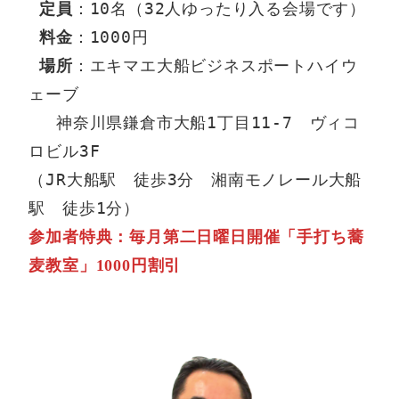
：10名（32人ゆったり入る会場です）

定員
：1000円 

料金
：エキマエ大船ビジネスポートハイウ
場所
ェーブ

 　神奈川県鎌倉市大船1丁目11-7　ヴィコ
ロビル3F

（JR大船駅　徒歩3分　湘南モノレール大船
参加者特典：毎月第二日曜日開催「手打ち蕎
麦教室」1000円割引