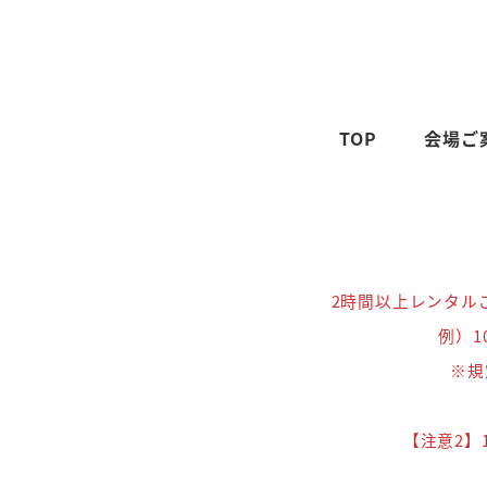
TOP
会場ご
2時間以上レンタル
例）1
※規
【注意2