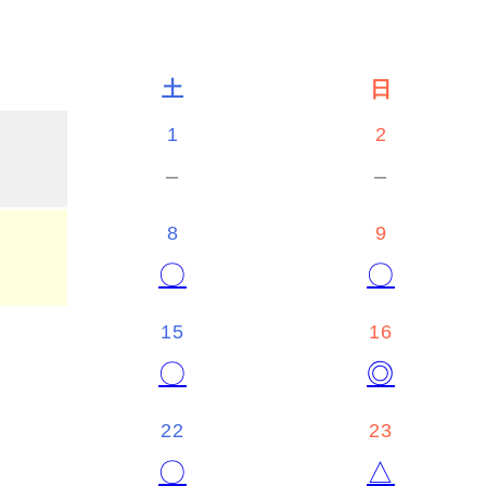
土
日
1
2
－
－
8
9
〇
〇
15
16
〇
◎
22
23
〇
△